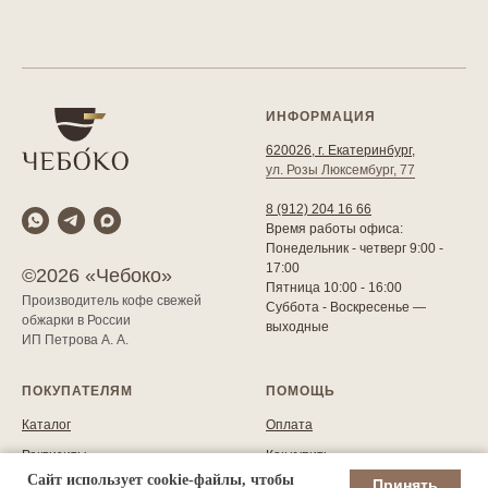
ИНФОРМАЦИЯ
620026, г. Екатеринбург,
ул. Розы Люксембург, 77
8 (912) 204 16 66
Время работы офиса:
Понедельник - четверг 9:00 -
17:00
©2026 «Чебоко»
Пятница 10:00 - 16:00
Производитель кофе свежей
Суббота - Воскресенье —
обжарки в России
выходные
ИП Петрова А. А.
ПОКУПАТЕЛЯМ
ПОМОЩЬ
Каталог
Оплата
Реквизиты
Как купить
Сайт использует cookie-файлы, чтобы
Принять
Политика обработки
Условия возврата