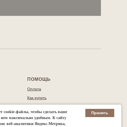
ПОМОЩЬ
Оплата
Как купить
ьных
Условия возврата
ет cookie-файлы, чтобы сделать ваше
Принять
Условия доставки
 нем максимально удобным. К cайту
данных
вис веб-аналитики Яндекс.Метрика,
АРЕНДА И ПРОДАЖА КОФЕМАШИН
КОНТАКТЫ