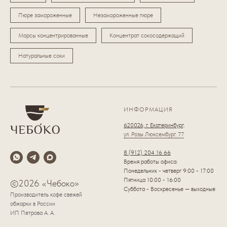
Пюре замороженные
Незамороженные пюре
Морсы концентрированные
Концентрат сокосодержащий
Натуральные соки
ИНФОРМАЦИЯ
620026, г. Екатеринбург,
ул. Розы Люксембург, 77
8 (912) 204 16 66
Время работы офиса:
Понедельник - четверг 9:00 - 17:00
Пятница 10:00 - 16:00
©2026 «Чебоко»
Суббота - Воскресенье — выходные
Производитель кофе свежей
обжарки в России
ИП Петрова А. А.