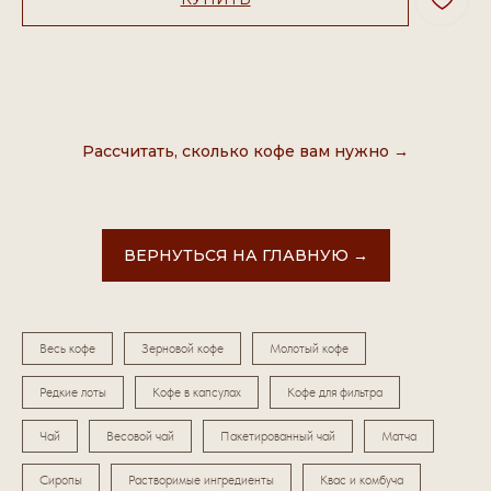
Рассчитать, сколько кофе вам нужно →
ВЕРНУТЬСЯ НА ГЛАВНУЮ →
Весь кофе
Зерновой кофе
Молотый кофе
Редкие лоты
Кофе в капсулах
Кофе для фильтра
Чай
Весовой чай
Пакетированный чай
Матча
Сиропы
Растворимые ингредиенты
Квас и комбуча