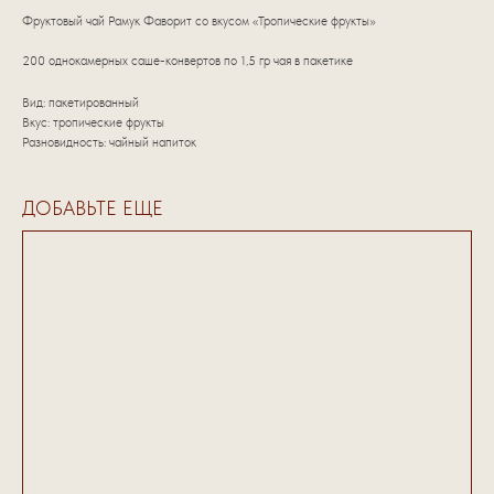
Фруктовый чай Рамук Фаворит со вкусом «Тропические фрукты»
200 однокамерных саше-конвертов по 1,5 гр чая в пакетике
Вид: пакетированный
Вкус: тропические фрукты
Разновидность: чайный напиток
ДОБАВЬТЕ ЕЩЕ