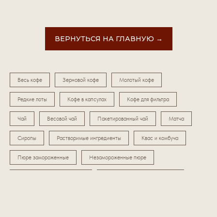
ВЕРНУТЬСЯ НА ГЛАВНУЮ →
Весь кофе
Зерновой кофе
Молотый кофе
Редкие лоты
Кофе в капсулах
Кофе для фильтра
Чай
Весовой чай
Пакетированный чай
Матча
Сиропы
Растворимые ингредиенты
Квас и комбуча
Пюре замороженные
Незамороженные пюре
Морсы концентрированные
Концентрат сокосодержащий
Натуральные соки