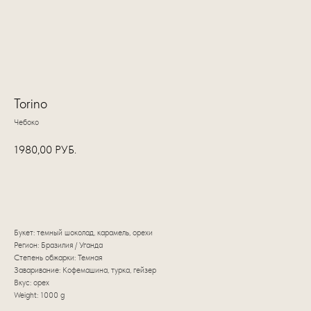
Torino
Чебоко
1980,00
РУБ.
КУПИТЬ
Букет:
темный шоколад, карамель, орехи
Регион: Бразилия / Уганда
Степень обжарки: Темная
Заваривание: Кофемашина, турка, гейзер
Вкус: орех
Weight: 1000 g