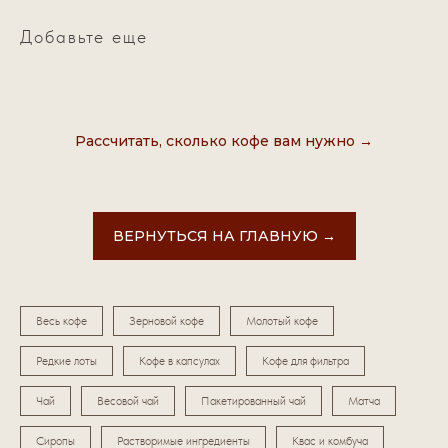
Добавьте еще
Рассчитать, сколько кофе вам нужно →
ВЕРНУТЬСЯ НА ГЛАВНУЮ →
Весь кофе
Зерновой кофе
Молотый кофе
Редкие лоты
Кофе в капсулах
Кофе для фильтра
Чай
Весовой чай
Пакетированный чай
Матча
Сиропы
Растворимые ингредиенты
Квас и комбуча