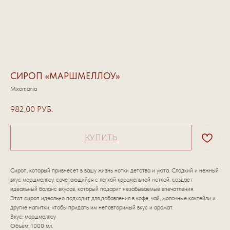
СИРОП «МАРШМЕЛЛОУ»
Mixomania
982,00
РУБ.
КУПИТЬ
Сироп, который привнесет в вашу жизнь нотки детства и уюта. Сладкий и нежный
вкус маршмеллоу, сочетающийся с легкой карамельной ноткой, создает
идеальный баланс вкусов, который подарит незабываемые впечатления.
Этот сироп идеально подходит для добавления в кофе, чай, молочные коктейли и
другие напитки, чтобы придать им неповторимый вкус и аромат.
Вкус: маршмеллоу
Объём: 1000 мл.