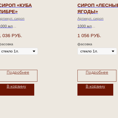
СИРОП «КУБА
СИРОП «ЛЕСНЫ
ЛИБРЕ»
ЯГОДЫ»
Артикул:
сироп
Артикул:
сироп
1000 мл
1000 мл
1 036
РУБ.
1 056
РУБ.
Приятное погружение в
Гармоничное сочетани
атмосферу вечного лета
и аромата спелых лес
фасовка
фасовка
острова свободы.
ягод.
Подробнее
Подробнее
В корзину
В корзину