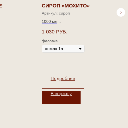
Е
СИРОП «МОХИТО»
Артикул:
сироп
1000 мл
1 030
РУБ.
Комбинация нежной мяты,
яркого лайма и
е вкуса
фасовка
выразительного ромового
ных
вкуса.
Подробнее
В корзину