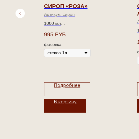
СИРОП «РОЗА»
Артикул:
сироп
1000 мл
995
РУБ.
Обладает очаровательным
ет
ароматом душистой розы и
фасовка
я
роскошным вкусом с
вистой
цветочными акцентами
Подробнее
В корзину