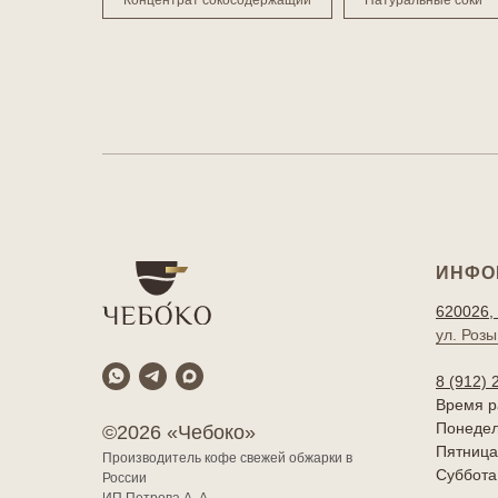
Концентрат сокосодержащий
Натуральные соки
ИНФО
620026, 
ул. Розы
8 (912) 
Время р
Понедель
©2026 «Чебоко»
Пятница 
Производитель кофе свежей обжарки в
Суббота
России
ИП Петрова А. А.