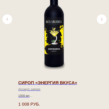
СИРОП «ЭНЕРГИЯ ВКУСА»
сироп
Артикул:
1000 мл
1 008
РУБ.
Бодрящий микс с густым сладким составом без